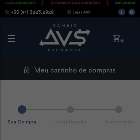
 4,7245 Venda R$ 5,2879
EUR Compra R$ 5,5374 Venda R$ 6,1571
GBP Compra R$ 6,5330
+55 (41) 3223.2828
Lojas AVS
0
Meu carrinho de compras
Identificação
Fechamento
Sua Compra