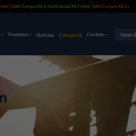
GBP Compra R$ 6,5245 Venda R$ 7,2894
ARS Compra R$ 0,0016 Venda
s
Produtos
Contato
Taxas 
Notícias
Compre Já
m