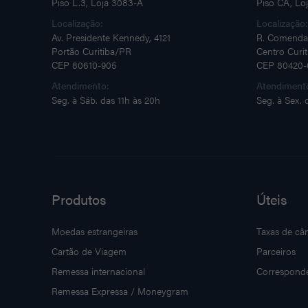
Piso L.3, Loja 3083-A
Piso CA, Lo
Localização:
Localização
Av. Presidente Kennedy, 4121
R. Comenda
Portão Curitiba/PR
Centro Curi
CEP 80610-905
CEP 80420-
Atendimento:
Atendiment
Seg. à Sáb. das 11h às 20h
Seg. à Sex. 
Produtos
Úteis
Moedas estrangeiras
Taxas de câ
Cartão de Viagem
Parceiros
Remessa internacional
Correspond
Remessa Expressa / Moneygram