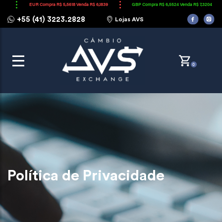
EUR Compra R$ 5,5618 Venda R$ 6,1839
GBP Compra R$ 6,5524 Venda R$ 7,3204
ARS Co
+55 (41) 3223.2828
Lojas AVS
0
Política de Privacidade