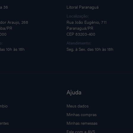
ja 36
Litoral Paranaguá
:
Localização:
dor Araujo, 268
Rua João Eugênio, 711
tiba/PR
Paranaguá/PR
000
CEP 83203-400
o:
Atendimento:
das 10h às 18h
Seg. à Sex. das 10h às 18h
Ajuda
mbio
Meus dados
Minhas compras
entes
Minhas remessas
Fale com a AVS