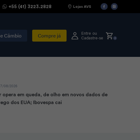
6 Venda R$ 0,0048
MXN Compra R$ 0,2081 Venda R$ 0,3716
CLP Comp
+55 (41) 3223.2828
Lojas AVS
Entre
ou
de Câmbio
Compre já
Cadastre-se
0
07/08/2026
r opera em queda, de olho em novos dados de
ego dos EUA; Ibovespa cai