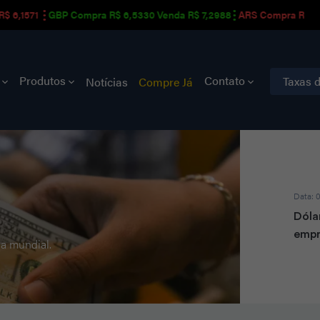
,1571
GBP Compra R$ 6,5330 Venda R$ 7,2988
ARS Compra R$ 0,001
s
Produtos
Contato
Taxas 
Notícias
Compre Já
Data: 
Dóla
empr
a mundial.