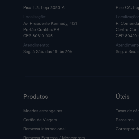
Piso L.3, Loja 3083-A
Piso CA, Lo
Localização:
Localização
Av. Presidente Kennedy, 4121
R. Comenda
Portão Curitiba/PR
Centro Curi
CEP 80610-905
CEP 80420-
Atendimento:
Atendiment
Seg. à Sáb. das 11h às 20h
Seg. à Sex. 
Produtos
Úteis
Moedas estrangeiras
Taxas de câ
Cartão de Viagem
Parceiros
Remessa internacional
Correspond
Remessa Expressa / Moneygram