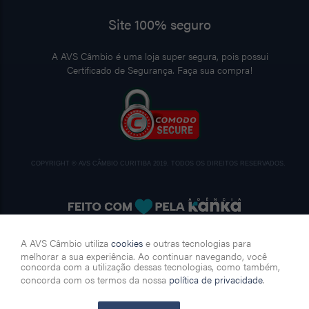
Site 100% seguro
A AVS Câmbio é uma loja super segura, pois possui
Certificado de Segurança. Faça sua compra!
COPYRIGHT © AVS CÂMBIO CURITIBA 2019. TODOS OS DIREITOS RESERVADOS.
A AVS Câmbio utiliza
cookies
e outras tecnologias para
Ouvidoria: 0800 5802675
Canal de denúncia
melhorar a sua experiência. Ao continuar navegando, você
concorda com a utilização dessas tecnologias, como também,
concorda com os termos da nossa
política de privacidade
.