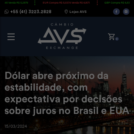
 Venda R$ 5,2879
EUR Compra R$ 5,5374 Venda R$ 6,1571
GBP Compra R$ 6,5330 Venda
+55 (41) 3223.2828
Lojas AVS
0
Dólar abre próximo da
estabilidade, com
expectativa por decisões
sobre juros no Brasil e EUA
15/03/2024